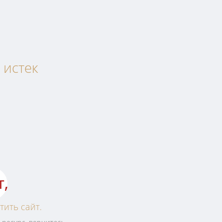
 истек
т,
тить сайт.