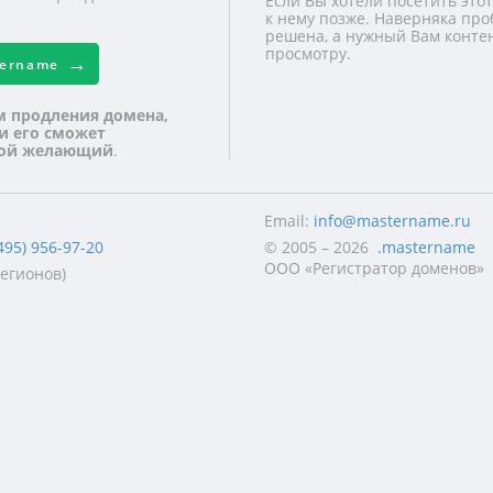
Если Вы хотели посетить этот
к нему позже. Наверняка про
решена, а нужный Вам контен
просмотру.
tername
м продления домена,
 и его сможет
бой желающий
.
Email:
info@mastername.ru
495) 956-97-20
© 2005 – 2026
.mastername
ООО «Регистратор доменов»
регионов)