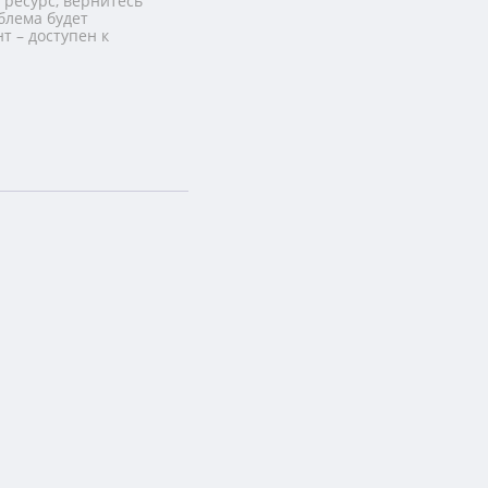
 ресурс, вернитесь
блема будет
т – доступен к